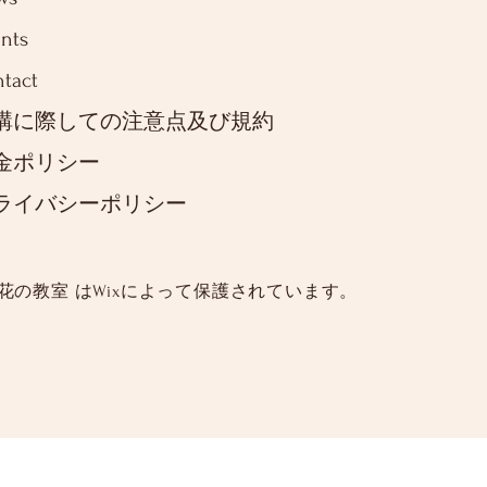
nts
tact
講に際しての注意点及び規約
金ポリシー
ライバシーポリシー
 花の教室 は
Wixによって保護されています。