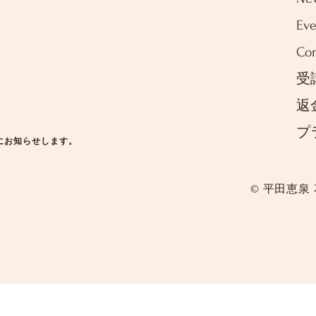
Eve
Con
受
返
プ
にお知らせします。
© 平田恵泉