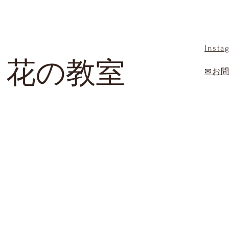
Insta
 花の教室
✉お