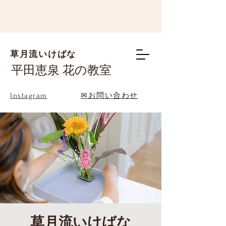
草月流いけばな
平田恵泉 花の教室
Instagram
✉お問い合わせ
草月流いけばな