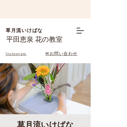
草月流いけばな
平田恵泉 花の教室
Instagram
✉お問い合わせ
草月流いけばな