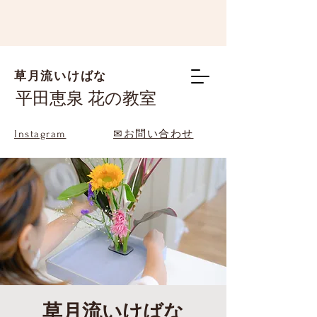
草月流いけばな
平田恵泉 花の教室
Instagram
✉お問い合わせ
草月流いけばな