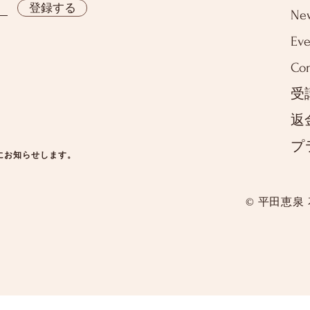
登録する
Ne
Eve
Con
受
返
プ
にお知らせします。
© 平田恵泉