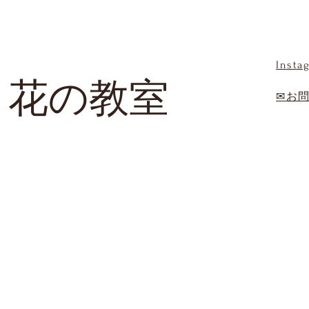
Insta
 花の教室
✉お