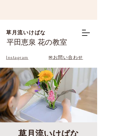
草月流いけばな
平田恵泉 花の教室
Instagram
✉お問い合わせ
草月流いけばな