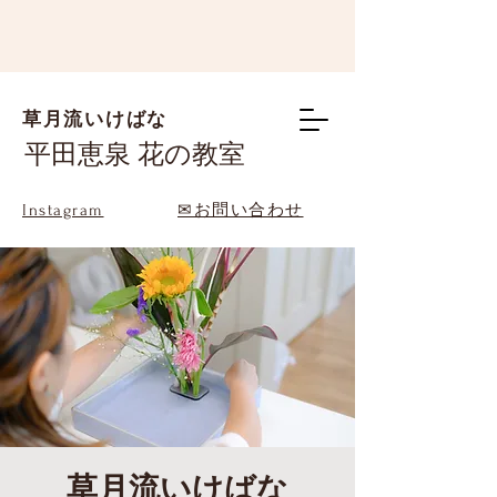
草月流いけばな
平田恵泉 花の教室
Instagram
✉お問い合わせ
草月流いけばな