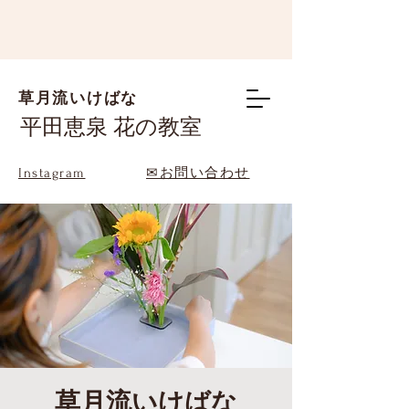
草月流いけばな
平田恵泉 花の教室
Instagram
✉お問い合わせ
草月流いけばな