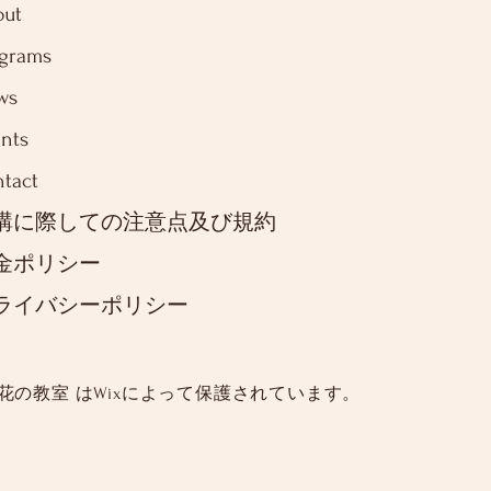
out
ograms
ws
nts
tact
講に際しての注意点及び規約
金ポリシー
ライバシーポリシー
 花の教室 は
Wixによって保護されています。