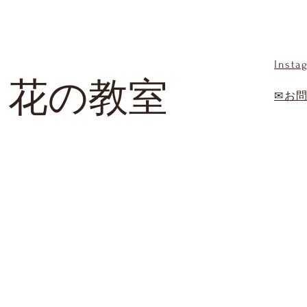
Insta
 花の教室
✉お