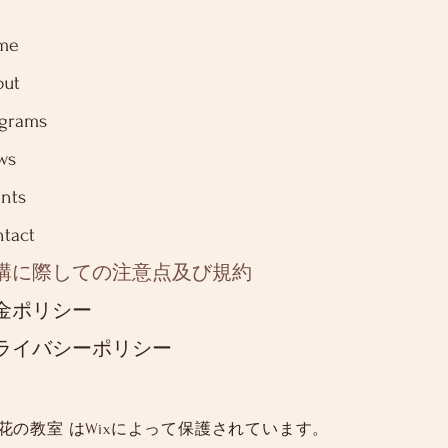
me
out
ograms
ws
nts
tact
講に際しての注意点及び規約
金ポリシー
ライバシーポリシー
 花の教室 は
Wixによって保護されています。