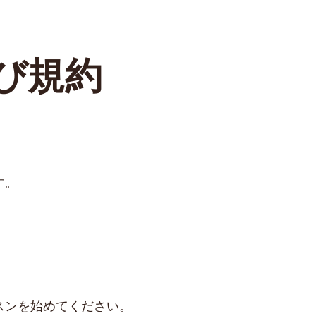
び規約
す。
スンを始めてください。