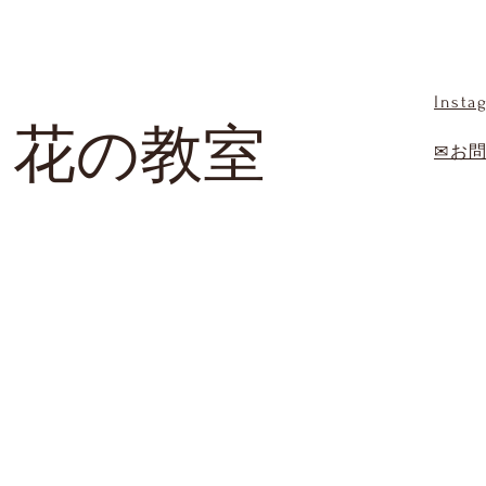
Insta
 花の教室
✉お