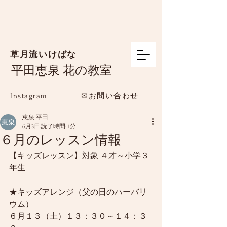
草月流いけばな
平田恵泉 花の教室
Instagram
✉お問い合わせ
恵泉 平田
6月3日
読了時間: 1分
６月のレッスン情報
【キッズレッスン】対象 ４才～小学３
年生
★キッズアレンジ（父の日のハーバリ
ウム）
６月１３（土）１３：３０～１４：３