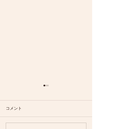
コメント
３月のレッスン情報
２月のレッスン