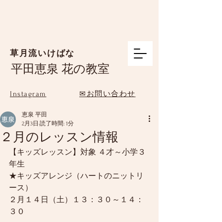
草月流いけばな
平田恵泉 花の教室
Instagram
✉お問い合わせ
恵泉 平田
2月3日
読了時間: 1分
２月のレッスン情報
【キッズレッスン】対象 ４才～小学３
年生
★キッズアレンジ（ハートのニットリ
ース）
２月１４日（土）１３：３０～１４：
３０