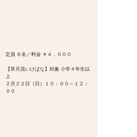
定員 ６名／料金 ￥４，０００
【草月流いけばな】対象 小学４年生以
上
２月２２日（日）１０：００～１２：
００