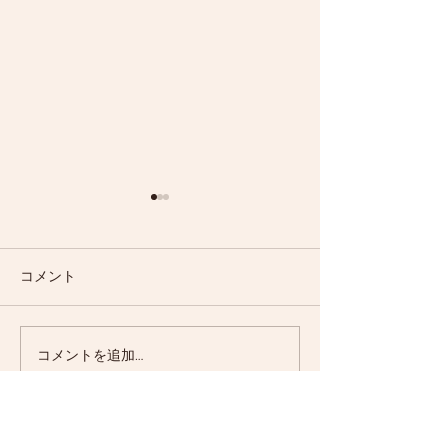
コメント
３月のレッスン情報
２月のレッスン
コメントを追加…
News Letters